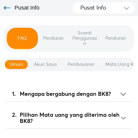
Pusat Info
Pusat Info
Syarat
FAQ
Peraturan
Penggunaa
Peraturan
n
Umum
Akun Saya
Pembayaran
Mata Uang Kri
Mengapa bergabung dengan BK8?
Pilihan Mata uang yang diterima oleh
BK8?