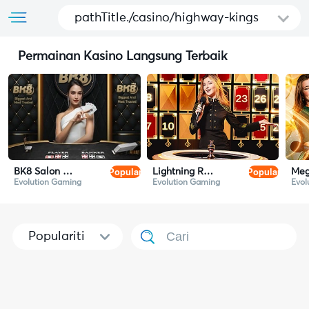
pathTitle./casino/highway-kings
Permainan Kasino Langsung Terbaik
Popular
Popular
BK8 Salon Prive Baccarat
Lightning Roulette
Meg
Evolution Gaming
Evolution Gaming
Evol
Populariti