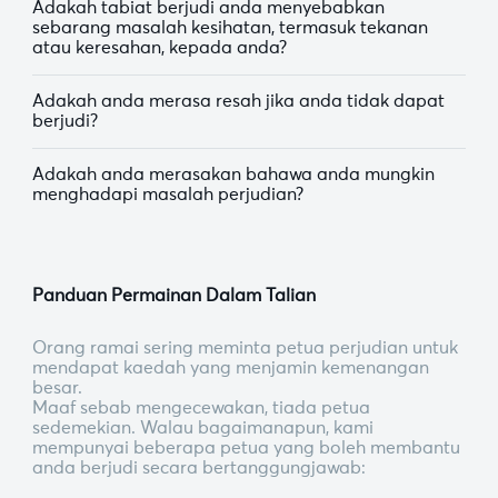
Adakah tabiat berjudi anda menyebabkan
sebarang masalah kesihatan, termasuk tekanan
atau keresahan, kepada anda?
Adakah anda merasa resah jika anda tidak dapat
berjudi?
Adakah anda merasakan bahawa anda mungkin
menghadapi masalah perjudian?
Panduan Permainan Dalam Talian
Orang ramai sering meminta petua perjudian untuk
mendapat kaedah yang menjamin kemenangan
besar.
Maaf sebab mengecewakan, tiada petua
sedemekian. Walau bagaimanapun, kami
mempunyai beberapa petua yang boleh membantu
anda berjudi secara bertanggungjawab: