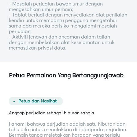
- Masalah perjudian bawah umur dengan
mengesahkan umur pemain;
- Tabiat berjudi dengan menyediakan alat penilaian
kendiri untuk membantu pengguna mengetahui
sama ada mereka berisiko mengalami masalah
perjudian;
- Aktiviti jenayah dan ancaman dalam talian
dengan membekalkan alat keselamatan untuk
memastikan privasi data.
Petua Permainan Yang Bertanggungjawab
Petua dan Nasihat
Anggap perjudian sebagai hiburan sahaja
Fahami bahawa perjudian adalah satu hiburan dan
tahu bila untuk menolakkan diri daripada perjudian.
Bermain tanpa meletakkan harapan yang terlalu