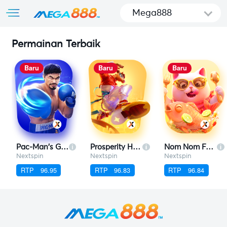
Mega888
Permainan Terbaik
Baru
Baru
Baru
Pac-Man's Glory
Prosperity Horse
Nom Nom Fat Cat
Nextspin
Nextspin
Nextspin
RTP
96.95
RTP
96.83
RTP
96.84