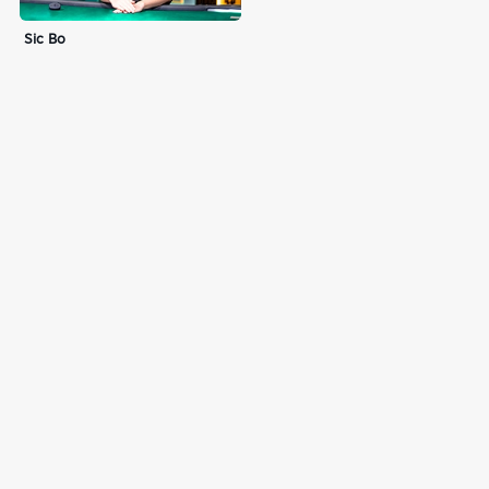
Sic Bo