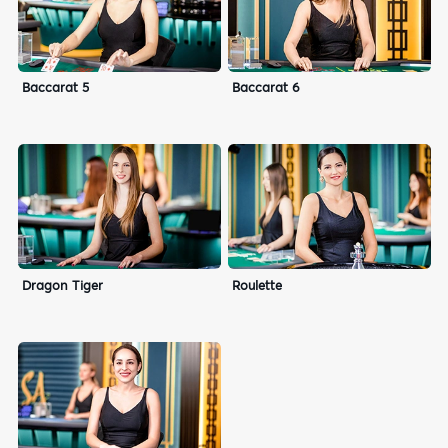
Baccarat 5
Baccarat 6
Dragon Tiger
Roulette